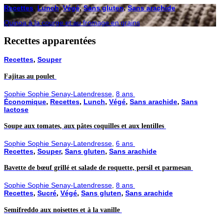
Recettes
,
Lunch
,
Végé
,
Sans gluten
,
Sans arachide
Quinoa à la courge et au fromage en grains
Recettes apparentées
Recettes
,
Souper
Fajitas au poulet
Sophie Sophie Senay-Latendresse
,
8 ans
Économique
,
Recettes
,
Lunch
,
Végé
,
Sans arachide
,
Sans
lactose
Soupe aux tomates, aux pâtes coquilles et aux lentilles
Sophie Sophie Senay-Latendresse
,
6 ans
Recettes
,
Souper
,
Sans gluten
,
Sans arachide
Bavette de bœuf grillé et salade de roquette, persil et parmesan
Sophie Sophie Senay-Latendresse
,
8 ans
Recettes
,
Sucré
,
Végé
,
Sans gluten
,
Sans arachide
Semifreddo aux noisettes et à la vanille