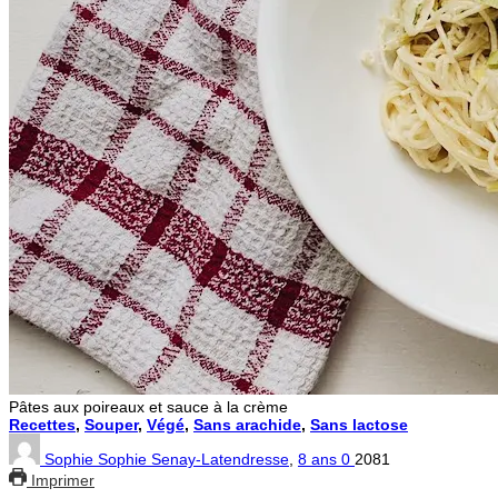
Pâtes aux poireaux et sauce à la crème
Recettes
,
Souper
,
Végé
,
Sans arachide
,
Sans lactose
Sophie Sophie Senay-Latendresse
,
8 ans
0
2081
Imprimer