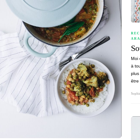
REC
ARA
So
Moi 
à tou
plus
être
Sophi