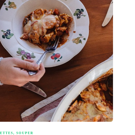
ETTES
,
SOUPER