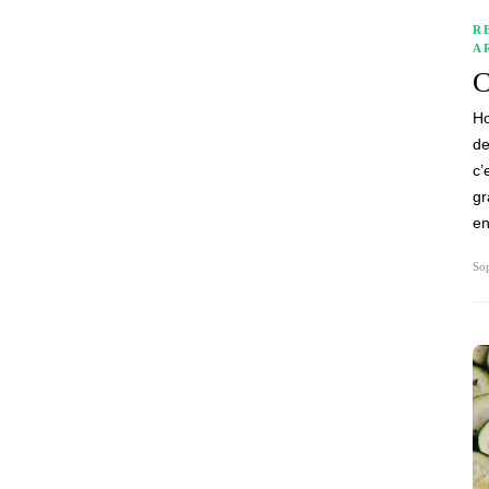
R
A
C
Ho
de
c’
gr
en
Sop