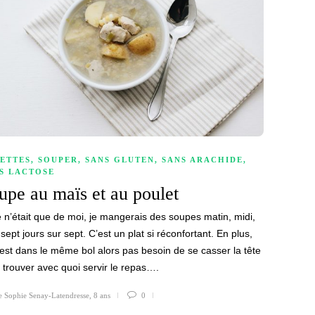
ETTES
,
SOUPER
,
SANS GLUTEN
,
SANS ARACHIDE
,
S LACTOSE
upe au maïs et au poulet
e n’était que de moi, je mangerais des soupes matin, midi,
, sept jours sur sept. C’est un plat si réconfortant. En plus,
 est dans le même bol alors pas besoin de se casser la tête
 trouver avec quoi servir le repas….
e Sophie Senay-Latendresse
,
8 ans
0