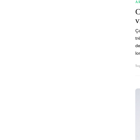
A
C
v
Ça
tr
de
lo
Sop