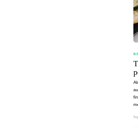
R
T
p
Al
au
fi
me
Sop