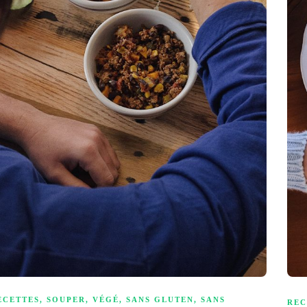
ECETTES
,
SOUPER
,
VÉGÉ
,
SANS GLUTEN
,
SANS
REC