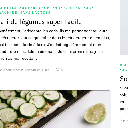
ECETTES
,
SOUPER
,
VÉGÉ
,
SANS GLUTEN
,
SANS
RACHIDE
,
SANS LACTOSE
ari de légumes super facile
nnêtement, j’adoooore les caris. Ils me permettent toujours
 récupérer tout ce qui traîne dans le réfrigérateur et, en plus,
est tellement facile à faire. J’en fait régulièrement et mon
and frère en raffole maintenant. Je lui ai promis que je lui
verrais ma recette…
REC
hie Sophie Senay-Latendresse
,
8 ans
0
SAN
So
Si c
soir
tout
pour
Sophi