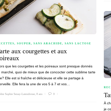
ECETTES
,
SOUPER
,
SANS ARACHIDE
,
SANS LACTOSE
arte aux courgettes et aux
oireaux
ors que les courgettes et les poireaux sont presque donnés
 marché, quoi de mieux que de concocter cette sublime tarte
ne? Elle est si fraîche et délicieuse et elle se partage à
rveille. Elle fera la une de vos 5 à 7 et vos…
REC
Ta
hie Sophie Senay-Latendresse
,
8 ans
0
À ch
je c