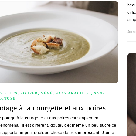
beau
diff
sim
Sophi
ECETTES
,
SOUPER
,
VÉGÉ
,
SANS ARACHIDE
,
SANS
ACTOSE
otage à la courgette et aux poires
 potage à la courgette et aux poires est simplement
énoménal! Il est différent, goûteux et même un peu sucré ce
i apporte un petit quelque chose de très intéressant. J’aime