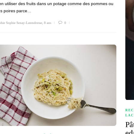
en utiliser des fruits dans un potage comme des pommes ou
s poires parce…
hie Sophie Senay-Latendresse
,
8 ans
0
REC
LAC
Pâ
e