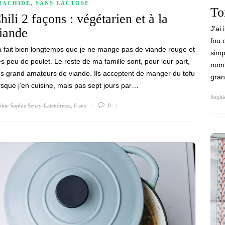
RACHIDE
,
SANS LACTOSE
To
hili 2 façons : végétarien et à la
J’ai
iande
fou 
 fait bien longtemps que je ne mange pas de viande rouge et
simp
ès peu de poulet. Le reste de ma famille sont, pour leur part,
nomb
s grand amateurs de viande. Ils acceptent de manger du tofu
gran
rsque j’en cuisine, mais pas sept jours par…
Sophi
hie Sophie Senay-Latendresse
,
6 ans
0