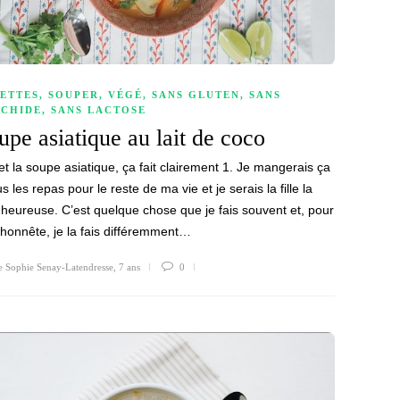
ETTES
,
SOUPER
,
VÉGÉ
,
SANS GLUTEN
,
SANS
CHIDE
,
SANS LACTOSE
upe asiatique au lait de coco
et la soupe asiatique, ça fait clairement 1. Je mangerais ça
s les repas pour le reste de ma vie et je serais la fille la
 heureuse. C’est quelque chose que je fais souvent et, pour
 honnête, je la fais différemment…
e Sophie Senay-Latendresse
,
7 ans
0