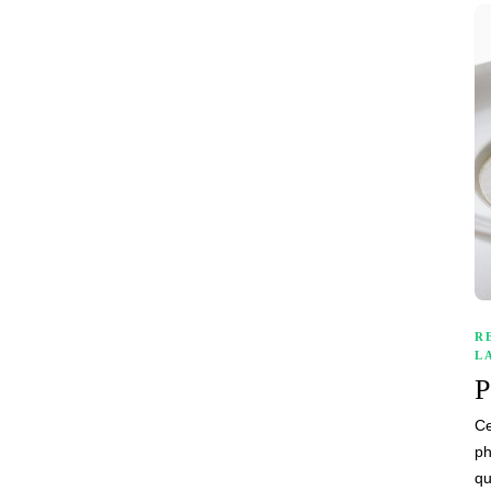
R
L
P
Ce
ph
qu