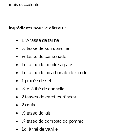
mais succulente.
Ingrédients pour le gâteau :
1 ½ tasse de farine
½ tasse de son d’avoine
½ tasse de cassonade
1c. à thé de poudre à pâte
1c. à thé de bicarbonate de soude
1 pincée de sel
½ c. à thé de cannelle
2 tasses de carottes râpées
2 œufs
½ tasse de lait
¼ tasse de compote de pomme
1c. à thé de vanille