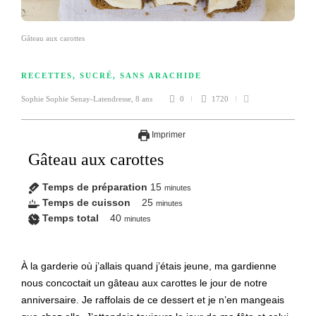
Gâteau aux carottes
RECETTES
,
SUCRÉ
,
SANS ARACHIDE
Sophie Sophie Senay-Latendresse
,
8 ans
0
1720
Imprimer
Gâteau aux carottes
Temps de préparation
15
minutes
Temps de cuisson
25
minutes
Temps total
40
minutes
À la garderie où j’allais quand j’étais jeune, ma gardienne
nous concoctait un gâteau aux carottes le jour de notre
anniversaire. Je raffolais de ce dessert et je n’en mangeais