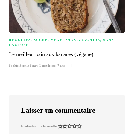
RECETTES
,
SUCRÉ
,
VÉGÉ
,
SANS ARACHIDE
,
SANS
LACTOSE
Le meilleur pain aux bananes (végane)
Sophie Sophie Senay-Latendresse
,
7 ans
Laisser un commentaire
Evaluation de la recette