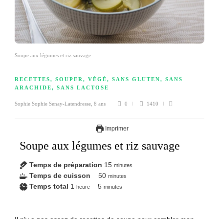
Soupe aux légumes et riz sauvage
RECETTES
,
SOUPER
,
VÉGÉ
,
SANS GLUTEN
,
SANS
ARACHIDE
,
SANS LACTOSE
Sophie Sophie Senay-Latendresse
,
8 ans
0
1410
Imprimer
Soupe aux légumes et riz sauvage
Temps de préparation
15
minutes
Temps de cuisson
50
minutes
Temps total
1
5
heure
minutes