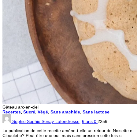
Gâteau arc-en-ciel
Recettes
,
Sucré
,
Végé
,
Sans arachide
,
Sans lactose
Sophie Sophie Senay-Latendresse
,
6 ans
0
2256
La publication de cette recette amène-t-elle un retour de Noisette et
Ciboulette? Peut-être que oui, mais sans pression cette fois-ci.