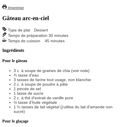
Imprimer
Gâteau arc-en-ciel
Type de plat
Dessert
Temps de préparation
30
minutes
Temps de cuisson
45
minutes
Ingrédients
Pour le gâteau
3
c. à soupe
de graines de chia
(voir note)
¾
tasse
d'eau
3
tasses
de farine tout usage,
non blanchie
2
c. à soupe
de poudre à pâte
1
pincée
de sel
1
tasse
de sucre
2
c. à thé
d'extrait de vanille pure
½
tasse
d'huile végétale
1 ¼
tasses
de lait végétal
(j'utilise du lait d'amande non
sucré)
Pour le glaçage