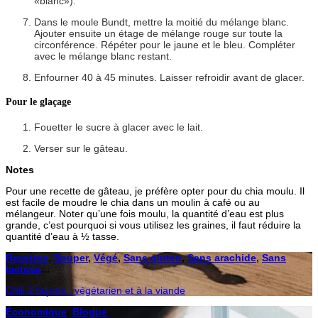
«blanc»).
Dans le moule Bundt, mettre la moitié du mélange blanc.
Ajouter ensuite un étage de mélange rouge sur toute la
circonférence. Répéter pour le jaune et le bleu. Compléter
avec le mélange blanc restant.
Enfourner 40 à 45 minutes. Laisser refroidir avant de glacer.
Pour le glaçage
Fouetter le sucre à glacer avec le lait.
Verser sur le gâteau.
Notes
Pour une recette de gâteau, je préfère opter pour du chia moulu. Il
est facile de moudre le chia dans un moulin à café ou au
mélangeur. Noter qu’une fois moulu, la quantité d’eau est plus
grande, c’est pourquoi si vous utilisez les graines, il faut réduire la
quantité d’eau à ½ tasse.
Recettes
,
Souper
,
Végé
,
Sans gluten
,
Sans arachide
,
Sans
lactose
...
Chili 2 façons : végétarien et à la viande
Économique
,
Blogue