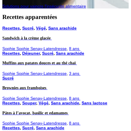
Solutions pour vaincre l'insécurité alimentaire
Recettes apparentées
Recettes
,
Sucré
,
Végé
,
Sans arachide
Sandwich à la crème glacée
Sophie Sophie Senay-Latendresse
,
8 ans
Recettes
,
Déjeuner
,
Sucré
,
Sans arachide
Muffins aux patates douces et au thé chaï
Sophie Sophie Senay-Latendresse
,
3 ans
Sucré
Brownies aux framboises
Sophie Sophie Senay-Latendresse
,
8 ans
Recettes
,
Souper
,
Végé
,
Sans arachide
,
Sans lactose
Pâtes à l’avocat, basilic et edamames
Sophie Sophie Senay-Latendresse
,
8 ans
Recettes
,
Sucré
,
Sans arachide