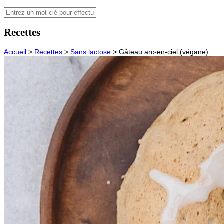
Recettes
Accueil
>
Recettes
>
Sans lactose
>
Gâteau arc-en-ciel (végane)